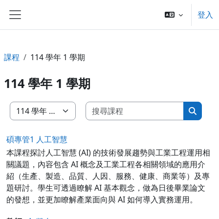
跳至主內容
登入
側板
課程
114 學年 1 學期
114 學年 1 學期
搜尋課程
課程類別
搜尋課
碩專管1 人工智慧
本課程探討人工智慧 (AI) 的技術發展趨勢與工業工程運用相
關議題，內容包含 AI 概念及工業工程各相關領域的應用介
紹（生產、製造、品質、人因、服務、健康、商業等）及專
題研討。學生可透過瞭解 AI 基本觀念，做為日後畢業論文
的發想，並更加瞭解產業面向與 AI 如何導入實務運用。