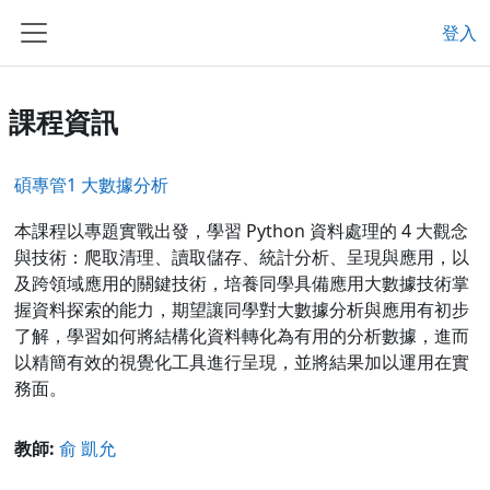
跳至主內容
登入
側板
課程資訊
碩專管1 大數據分析
本課程以專題實戰出發，學習 Python 資料處理的 4 大觀念
與技術：爬取清理、讀取儲存、統計分析、呈現與應用，以
及跨領域應用的關鍵技術，培養同學具備應用大數據技術掌
握資料探索的能力，期望讓同學對大數據分析與應用有初步
了解，學習如何將結構化資料轉化為有用的分析數據，進而
以精簡有效的視覺化工具進行呈現，並將結果加以運用在實
務面。
教師:
俞 凱允